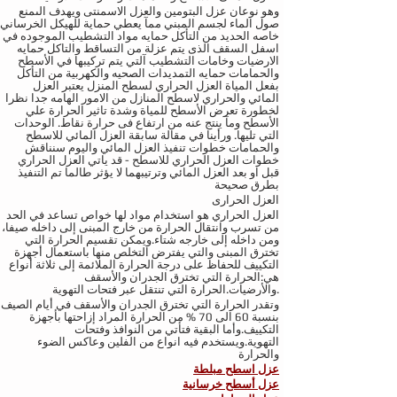
وهو نوعان عزل البتومين والعزل الاسمنتى ويهدف الىمنع
صول الماء لجسم المبني ممآ يعطي حماية للهيكل الخرساني
خاصه الحديد من التأكل حمايه مواد التشطيب الموجوده في
اسفل السقف الذى يتم عزلة من التساقط والتاكل حمايه
الارضيات وخامات التشطيب آلتي يتم تركيبها في الأسطح
والحمامات حمايه التمديدات الصحيه والكهربية من التأكل
بفعل المياة العزل الحراري لسطح المنزل يعتبر العزل
المائي والحراري لاسطح المنازل من الامور الهامه جدا نظرا
لخطورة تعرض الأسطح للمياة وشدة تاثير الحرارة علي
الأسطح ومآ ينتج عنه من ارتفاع فى حرارة نقاط. الوحدات
التي تليها. ورأينا في مقالة سابقة العزل المائي للاسطح
والحمامات خطوات تنفيذ العزل المائي واليوم سنناقش
خطوات العزل الحراري للاسطح - قد ياتي العزل الحراري
قبل او بعد العزل المائي وترتيبهما لا يؤثر طالما تم التنفيذ
بطرق صحيحة
العزل الحرارى
العزل الحراري هو استخدام مواد لها خواص تساعد في الحد
من تسرب وانتقال الحرارة من خارج المبنى إلى داخله صيفا،
ومن داخله إلى خارجه شتاء.ويمكن تقسيم الحرارة التي
تخترق المبنى والتي يفترض التخلص منها باستعمال أجهزة
التكييف للحفاظ على درجة الحرارة الملائمة إلى ثلاثة أنواع
هي:الحرارة التي تخترق الجدران والأسقف
والأرضيات.الحرارة التي تنتقل عبر فتحات التهوية.
وتقدر الحرارة التي تخترق الجدران والأسقف في أيام الصيف
بنسبة 60 الى 70 % من الحرارة المراد إزاحتها بأجهزة
التكييف.وأما البقية فتأتي من النوافذ وفتحات
التهوية.ويستخدم فيه انواع من الفلين وعاكس الضوء
والحرارة
عزل اسطح مبلطة
عزل أسطح خرسانية