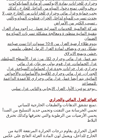
وحراري للخزانات بمادة الابوكسي أو مادة السايكوكوت
بروف والتي تمنع دخول المياه من الداخل للخارج ، كذلك
يجب حماية وعزل مائي وحراري للخزانات من الخارج حتى لا
يحدث تسريب للمياه لداخل الخزان فتتلوث المياه وبالتي
تسبب الكثير من الأمراض .
شركة العالمية للخدمات المنزلية تعمل ب أجود مواد العزل
بتقنية المانية متطورة ومعالجة مشكلة تسربات المياه مع
الضمان
يدوم طلاء أرضية العزل من 8-10 سنوات إذا تمت صيانته
بشكل دوري ويضاف لمادة العزل الرمل ليعطي ملمس
خشن ويمنع الانزلاق.
يتم عمل عزل مائي وحراري لكل من: عزل الأسطح المبلطة،
عزل الحمامات، عزل فوم بولى يوريثان,عزل مائي
وحراري,عزل خزانات بجدة.عزل لحمامات السباحة، عزل
الجدران، عزل مائي وحراري للأقبية والأساسات والأحواض
المائية، يتم أيضا عمل عزل مائي وحراري للأعمدة الداعمة
للمصاعد.
يوجد نوعين: الأول العزل الايجابي والثاني عزل سلبي.
فوائد العزل المائي والحراري:
تمنع تشقق الدهانات والطبقات الخارجية للمباني.
تحمي الخرسانة من التفتت وتحمي حديد التسليح من الصدأ
يحمي الأرضيات من الرطوبة والتي تخترقها وكذلك تخترق
البلاط
العزل الحراري يقاوم درجات الحرارة المرتفعة الاتية من
الخارج للداخل، ويعمل لون المادة العزلة الفاتح على عكس