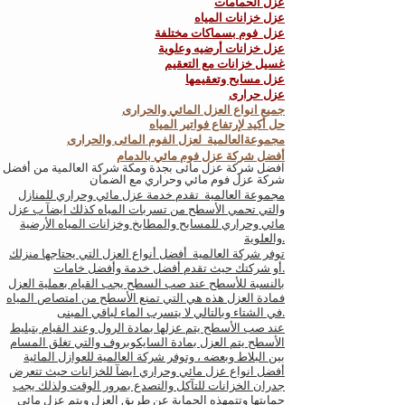
عزل الحمامات
عزل خزانات المياه
عزل فوم بسماكات مختلفة
عزل خزانات أرضيه وعلوية
غسيل خزانات مع التعقيم
عزل مسابح وتعقيمها
عزل حرارى
جميع انواع العزل المائي والحرارى
حل أكيد لإرتفاع فواتير المياه
مجموعةالعالمية لعزل الفوم المائى والحرارى
أفضل شركة عزل فوم مائي بالدمام
افضل شركة عزل مائى بجدة ومكة شركة العالمية من أفضل
شركة عزل فوم مائي وحراري مع الضمان
مجموعة العالمية تقدم خدمة عزل مائي وحراري للمنازل
والتي تحمي الأسطح من تسربات المياه كذلك ايضآ ب عزل
مائي وحراري للمسابح والمطابخ وخزانات المياه الأرضية
والعلوية.
توفر شركة العالمية أفضل أنواع العزل التي يحتاجها منزلك
أو شركتك حيث تقدم أفضل خدمة وأفضل خامات.
بالنسبة للأسطح عند صب السطح يجب القيام بعملية العزل
فمادة العزل هذه هي التي تمنع الأسطح من امتصاص المياه
في الشتاء وبالتالي لا يتسرب الماء لباقي المبنى.
عند صب الأسطح يتم عزلها بمادة الرول وعند القيام بتبليط
الأسطح يتم العزل بمادة السايكوبروف والتي تغلق المسام
بين البلاط وبعضه ، وتوفر شركة العالمية للعوازل المائية
أفضل انواع عزل مائي وحراري ايضآ للخزانات حيث تتعرض
جدران الخزانات للتآكل والتصدع بمرور الوقت ولذلك يجب
حمايتها وتتمهذه الحماية عن طريق العزل ويتم عزل مائي