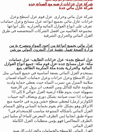
شركة عزل خزانات ارضيه مع الصيانة جده
شركة عازل مائي
جدة
شركة عزل مائي وحرارى عزل فوم عزل اسطح وعزل
خزانات عازل مائي بجميع انواعه عزل مسابح وعزل حمامات
تعرف على انواع العوازل المائيه والحراريه بكل انواعها
مجموعة العالميه من افضل الشركات المتخصصه فى طرق
العزل المائي والحراري الشرقية
عزل مائي بجميع انواعة من اجود المواد ومصرح بة من
وزارة الصحة تعمل بتقنية عزل البنترون البولي يوريثين
عزل اسطح بجدة- عزل خزانات الطايف- عزل حمامات
مكة- عزل مسابح جده-عزل فوم مكة- جميع انواع العوازل
المائية والحرارية بجدة مكة المكرمة الطائف ينبع
يستخدم العزل المائي بصفة أساسية في جميع المباني مثل
عزل الاسطح وعزل خزانات وعزل حمامات المياه لضمان
سلامة المنزل من تسرب المياه حيث يعطي حماية ولديه
مقاومة عالية للتآكل ومن الصعب ان يزول عن الأرضية
بسهولة حيث يدوم طلاء ارضية العزل حوالي 8 إلى 10
سنوات إذا تمت صيانته بشكل دوري ويضاف اليه حبيبات
الكوارتز (رمل) ليعطي سطح خشن ويزيد في خاصية منع
الانزلاق وهو بشكل عام يقوم بحماية المباني وغلق المسام
العزل المائي بأشكاله المتنوعة مناسب للإستخدام في؟
سواء طبق ايجابيا (من الطرف المعرض للماء) أو سلبيا (من
الطرف المعاكس) فهو يؤمن متطلبات العزل الكاملة.
العزل المائى
العزل المائى للاسطح والحمامات والخزانات الارضية