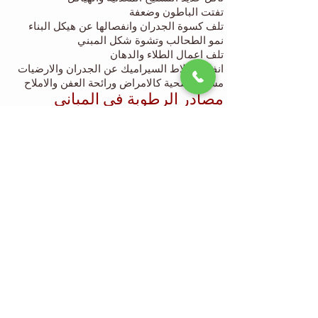
تفتت الباطون وضعفة
تلف كسوة الجدران وانفصالها عن هيكل البناء
نمو الطحالب وتشوة شكل المبني
تلف اعمال الطلاء والدهان
انفصال بلاط السيراميك عن الجدران والارضيات
مشاكل صحية كالامراض ورائحة العفن والاملاح
مصادر الرطوبة في المباني
مصادر خارجية: الامطار - الرياح الرطبة - المياه
الجوفية
مصادر داخلية: تمديدات شبكة المياه والصرف
الصحي - ماء الري لنباتات الزينة
خزانات المياه - حمامات السباحة
المميزات العامة لمواد العزل المائي
مقاومة تسرب الماء بكفاءة عالية
درجة مرونة عالية بحيث لا تتاثر بحركة المبني
الطبيعية
سهولة التنفيذ وخفة الوزن
القدرة علي تمرير بخار الماء من داخل المبني
لخارجة
ملاءمة ظروف العمل والموقع
لا تسبب اي ضرر للعاملين او مستخدمي المبني