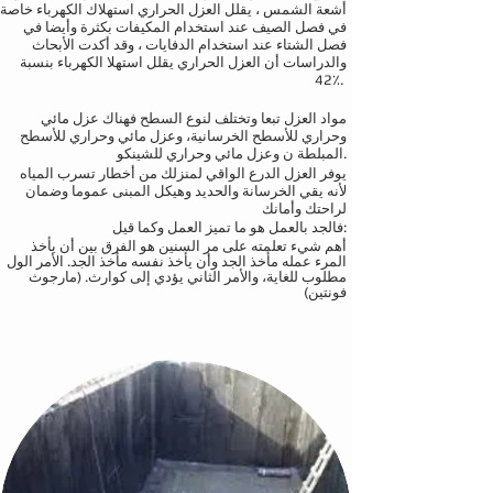
أشعة الشمس ، يقلل العزل الحراري استهلاك الكهرباء خاصة
في فصل الصيف عند استخدام المكيفات بكثرة وأيضا في
فصل الشتاء عند استخدام الدفايات ، وقد أكدت الأبحاث
والدراسات أن العزل الحراري يقلل استهلا الكهرباء بنسبة
42٪.
مواد العزل تبعا وتختلف لنوع السطح فهناك عزل مائي
وحراري للأسطح الخرسانية، وعزل مائي وحراري للأسطح
المبلطة ن وعزل مائي وحراري للشينكو.
يوفر العزل الدرع الواقي لمنزلك من أخطار تسرب المياه
لأنه يقي الخرسانة والحديد وهيكل المبنى عموما وضمان
لراحتك وأمانك
فالجد بالعمل هو ما تميز العمل وكما قيل:
أهم شيء تعلمته على مر السنين هو الفرق بين أن يأخذ
المرء عمله مأخذ الجد وأن يأخذ نفسه مأخذ الجد. الأمر الول
مطلوب للغاية، والأمر الثاني يؤدي إلى كوارث. (مارجوث
فونتين)